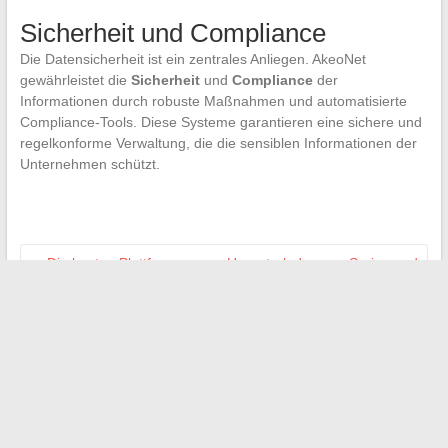
Sicherheit und Compliance
Die Datensicherheit ist ein zentrales Anliegen. AkeoNet
gewährleistet die
Sicherheit
und
Compliance
der
Informationen durch robuste Maßnahmen und automatisierte
Compliance-Tools. Diese Systeme garantieren eine sichere und
regelkonforme Verwaltung, die die sensiblen Informationen der
Unternehmen schützt.
←
Die besten Plattformen zum Herunterladen von Serien und
Filmen im Jahr 2024
was wirklich die Verzögerungen bei Immobilienprojekten in
Dubai verursacht
→
Suchen