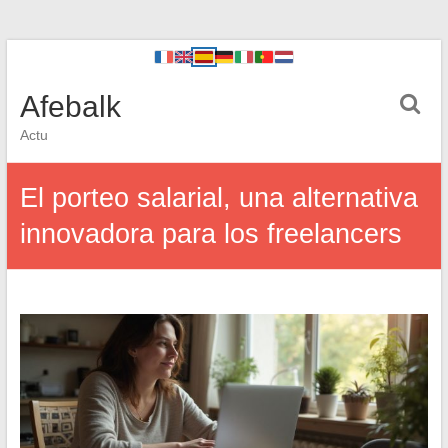
Afebalk
Actu
El porteo salarial, una alternativa
innovadora para los freelancers