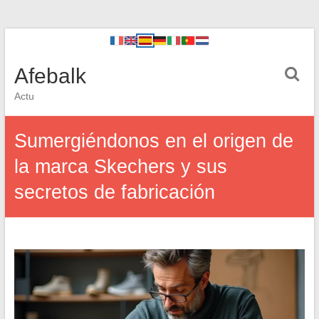
Afebalk
Actu
Sumergiéndonos en el origen de
la marca Skechers y sus
secretos de fabricación