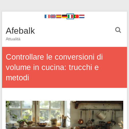
Afebalk
Attualità
Controllare le conversioni di
volume in cucina: trucchi e
metodi