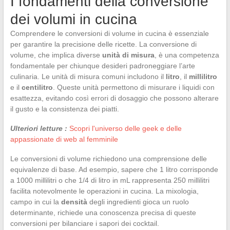
I fondamenti della conversione
dei volumi in cucina
Comprendere le conversioni di volume in cucina è essenziale
per garantire la precisione delle ricette. La conversione di
volume, che implica diverse
unità di misura
, è una competenza
fondamentale per chiunque desideri padroneggiare l’arte
culinaria. Le unità di misura comuni includono il
litro
, il
millilitro
e il
centilitro
. Queste unità permettono di misurare i liquidi con
esattezza, evitando così errori di dosaggio che possono alterare
il gusto e la consistenza dei piatti.
Ulteriori letture :
Scopri l'universo delle geek e delle
appassionate di web al femminile
Le conversioni di volume richiedono una comprensione delle
equivalenze di base. Ad esempio, sapere che 1 litro corrisponde
a 1000 millilitri o che 1/4 di litro in mL rappresenta 250 millilitri
facilita notevolmente le operazioni in cucina. La mixologia,
campo in cui la
densità
degli ingredienti gioca un ruolo
determinante, richiede una conoscenza precisa di queste
conversioni per bilanciare i sapori dei cocktail.