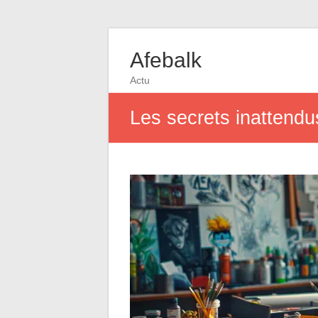
Afebalk
Actu
Les secrets inattend