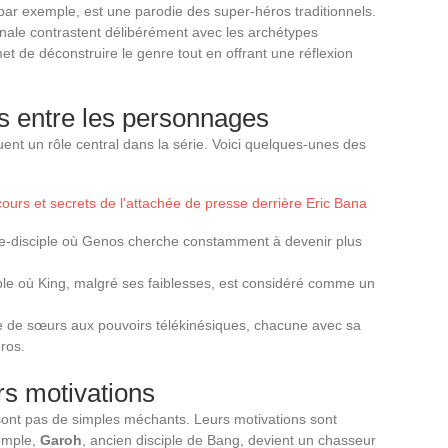
ar exemple, est une parodie des super-héros traditionnels.
ale contrastent délibérément avec les archétypes
t de déconstruire le genre tout en offrant une réflexion
s entre les personnages
uent un rôle central dans la série. Voici quelques-unes des
urs et secrets de l'attachée de presse derrière Eric Bana
re-disciple où Genos cherche constamment à devenir plus
le où King, malgré ses faiblesses, est considéré comme un
 de sœurs aux pouvoirs télékinésiques, chacune avec sa
ros.
rs motivations
nt pas de simples méchants. Leurs motivations sont
emple,
Garoh
, ancien disciple de Bang, devient un chasseur