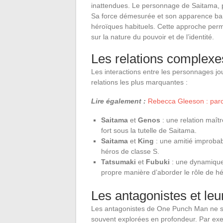
inattendues. Le personnage de Saitama, p
Sa force démesurée et son apparence ban
héroïques habituels. Cette approche perme
sur la nature du pouvoir et de l’identité.
Les relations complexe
Les interactions entre les personnages jo
relations les plus marquantes :
Lire également :
Rebecca Gleeson : parco
Saitama
et
Genos
: une relation maît
fort sous la tutelle de Saitama.
Saitama
et
King
: une amitié improbab
héros de classe S.
Tatsumaki
et
Fubuki
: une dynamique
propre manière d’aborder le rôle de hé
Les antagonistes et leu
Les antagonistes de One Punch Man ne so
souvent explorées en profondeur. Par ex