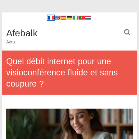
Afebalk
Actu
Quel débit internet pour une
visioconférence fluide et sans
coupure ?