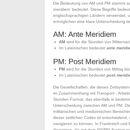
Die Bedeutung von AM und PM stammt au
meridiem’ bedeutet. Diese Begriffe bedeute
englischsprachigen Ländern verwendet, 
ermöglichen eine klare Unterscheidung de
AM: Ante Meridiem
AM
wird für die Stunden von Mitternac
Im Lateinischen bedeutet
ante merid
PM: Post Meridiem
PM
wird für die Stunden von Mittag bi
Im Lateinischen bedeutet
post merid
Die Gesellschaften, die dieses Zeitsyst
im Zusammenhang mit Transport-, Arbeits
Stunden-Format, das ebenfalls in bestimm
Unterscheidung zwischen AM und PM. Dies
militärischen und medizinischen Bereiche
dieser zeitlichen Codes ist entscheidend,
navigieren zu können. In Frankreich und 
diejenigen, die mit dem AM/PM-System ni