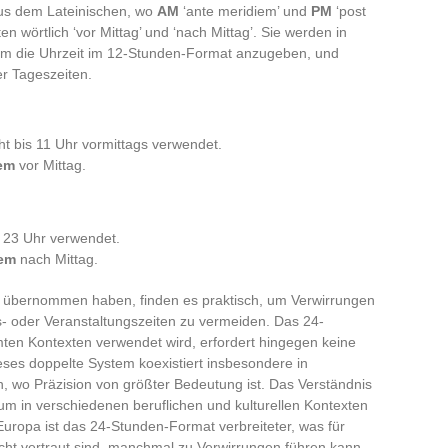
s dem Lateinischen, wo
AM
‘ante meridiem’ und
PM
‘post
n wörtlich ‘vor Mittag’ und ‘nach Mittag’. Sie werden in
um die Uhrzeit im 12-Stunden-Format anzugeben, und
r Tageszeiten.
ht bis 11 Uhr vormittags verwendet.
iem
vor Mittag.
s 23 Uhr verwendet.
iem
nach Mittag.
em übernommen haben, finden es praktisch, um Verwirrungen
- oder Veranstaltungszeiten zu vermeiden. Das 24-
ten Kontexten verwendet wird, erfordert hingegen keine
es doppelte System koexistiert insbesondere in
n, wo Präzision von größter Bedeutung ist. Das Verständnis
 um in verschiedenen beruflichen und kulturellen Kontexten
Europa ist das 24-Stunden-Format verbreiteter, was für
cht vertraut sind, manchmal zu Verwirrungen führen kann.