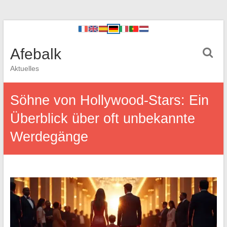
Afebalk
Aktuelles
Söhne von Hollywood-Stars: Ein
Überblick über oft unbekannte
Werdegänge