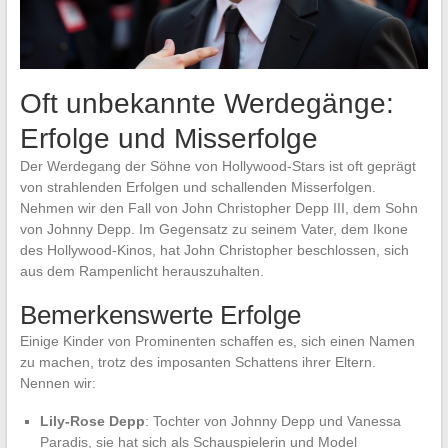
Oft unbekannte Werdegänge:
Erfolge und Misserfolge
Der Werdegang der Söhne von Hollywood-Stars ist oft geprägt
von strahlenden Erfolgen und schallenden Misserfolgen.
Nehmen wir den Fall von John Christopher Depp III, dem Sohn
von Johnny Depp. Im Gegensatz zu seinem Vater, dem Ikone
des Hollywood-Kinos, hat John Christopher beschlossen, sich
aus dem Rampenlicht herauszuhalten.
Bemerkenswerte Erfolge
Einige Kinder von Prominenten schaffen es, sich einen Namen
zu machen, trotz des imposanten Schattens ihrer Eltern.
Nennen wir:
Lily-Rose Depp
: Tochter von Johnny Depp und Vanessa
Paradis, sie hat sich als Schauspielerin und Model