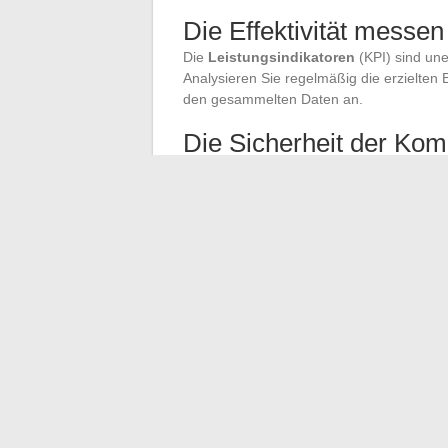
Die Effektivität messen
Die
Leistungsindikatoren
(KPI) sind uner
Analysieren Sie regelmäßig die erzielte
den gesammelten Daten an.
Die Sicherheit der Kom
Verwenden Sie ein
VPN
, um Ihre digital
Praktiken der Online-Sicherheit
, wie di
Bewahren Sie die Vertraulichkeit und Integ
Identität
zu schützen.
Diese Strategien, die kohärent integriert
Kommunikation und erleichtern somit di
akademischen Umfeld.
←
Wie wählt man die beste Lösung für 