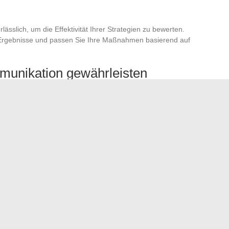
lässlich, um die Effektivität Ihrer Strategien zu bewerten.
n Ergebnisse und passen Sie Ihre Maßnahmen basierend auf
munikation gewährleisten
en Austausche zu schützen. Befolgen Sie die
guten
e Verwendung robuster und einzigartiger Passwörter.
rität Ihrer
akademischen E-Mail
, um Ihre
berufliche
 werden, stärken die Effizienz Ihrer akademischen
e Zusammenarbeit und den Austausch von Informationen im
Ihre Hörgeräte: Optionen, Bewertungen und Funktionen