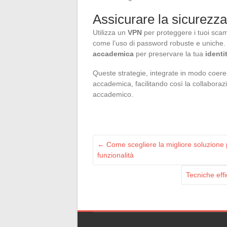
Assicurare la sicurezz
Utilizza un
VPN
per proteggere i tuoi scamb
come l’uso di password robuste e uniche. M
accademica
per preservare la tua
identi
Queste strategie, integrate in modo coeren
accademica, facilitando così la collaboraz
accademico.
←
Come scegliere la migliore soluzione pe
funzionalità
Tecniche eff