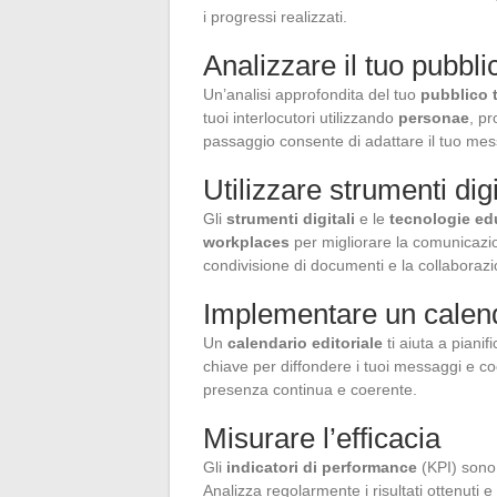
i progressi realizzati.
Analizzare il tuo pubbli
Un’analisi approfondita del tuo
pubblico 
tuoi interlocutori utilizzando
personae
, pr
passaggio consente di adattare il tuo mess
Utilizzare strumenti dig
Gli
strumenti digitali
e le
tecnologie ed
workplaces
per migliorare la comunicazio
condivisione di documenti e la collaboraz
Implementare un calend
Un
calendario editoriale
ti aiuta a piani
chiave per diffondere i tuoi messaggi e co
presenza continua e coerente.
Misurare l’efficacia
Gli
indicatori di performance
(KPI) sono i
Analizza regolarmente i risultati ottenuti e 