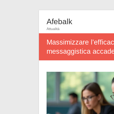
Afebalk
Attualità
Massimizzare l’efficac
messaggistica accad