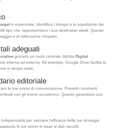
co
target
è essenziale. Identifica i bisogni e le aspettative dei
ofili tipo che rappresentano i tuoi destinatari ideali. Questo
aggio e di rafforzarne l’impatto.
itali adeguati
ucative
giocano un ruolo centrale. Adotta
Digital
ne interna ed esterna. Ad esempio, Google Drive facilita la
ione in tempo reale.
ario editoriale
ficare le tue azioni di comunicazione. Prevedi i momenti
ordinali con gli eventi accademici. Questo garantisce una
ndispensabili per valutare l’efficacia delle tue strategie.
aggiusta le tue azioni in base ai dati raccolti.