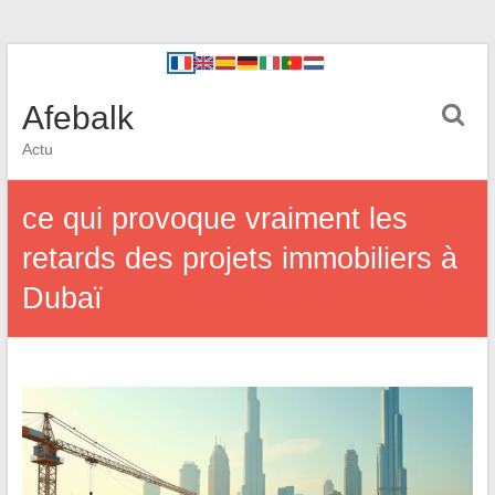
Afebalk
Actu
ce qui provoque vraiment les
retards des projets immobiliers à
Dubaï