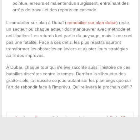
pointue, erreurs et malentendus surgissent, entraînant des
arrêts de travail et des reports en cascade.
L’immobilier sur plan à Dubaï (
immobilier sur plan dubai
) reste
un secteur où chaque acteur doit manœuvrer avec méthode et
anticipation. Les retards font partie du paysage, mais ils ne sont
pas une fatalité. Face à ces défis, les plus réactifs sauront
transformer les obstacles en leviers et ajuster leurs stratégies
au fil des imprévus.
À Dubaï, chaque tour qui s’élève raconte aussi l’histoire de ces
batailles discrètes contre le temps. Derrière la silhouette des
gratte-ciels, la réussite se joue autant sur les plannings que sur
l’art de rebondir face à l’imprévu. Qui relèvera le prochain défi ?
←
tirer le meilleur parti de votre projet avec un crédit de 13
000 euros
Le stéthoscope, un allié précieux pour entendre le corps
→