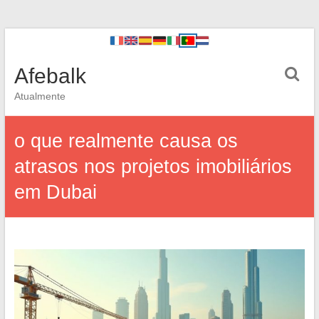
Afebalk
Atualmente
o que realmente causa os
atrasos nos projetos imobiliários
em Dubai