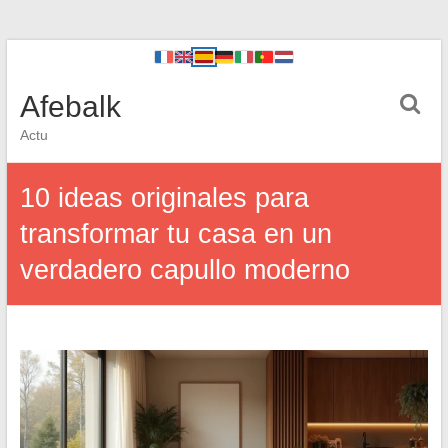
Afebalk
Actu
10 ideas originales para
transformar tu casa en un
verdadero capullo moderno