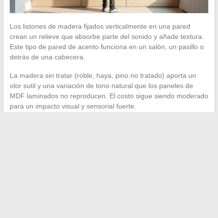
Los listones de madera fijados verticalmente en una pared
crean un relieve que absorbe parte del sonido y añade textura.
Este tipo de pared de acento funciona en un salón, un pasillo o
detrás de una cabecera.
La madera sin tratar (roble, haya, pino no tratado) aporta un
olor sutil y una variación de tono natural que los paneles de
MDF laminados no reproducen. El costo sigue siendo moderado
para un impacto visual y sensorial fuerte.
8. Sofá modular de terciopelo
acanalado
El terciopelo acanalado combina la suavidad táctil del terciopelo
con una resistencia aumentada al desgaste. Un sofá modular
permite reconfigurar el asiento según el uso: chaise longue para
la lectura, ángulo amplio para una noche de cine, dos bloques
separados para recibir.