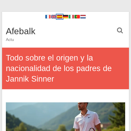
Afebalk
Actu
Todo sobre el origen y la
nacionalidad de los padres de
Jannik Sinner