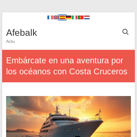
Afebalk
Actu
Embárcate en una aventura por
los océanos con Costa Cruceros