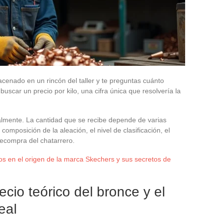
cenado en un rincón del taller y te preguntas cuánto
 buscar un precio por kilo, una cifra única que resolvería la
ealmente. La cantidad que se recibe depende de varias
a composición de la aleación, el nivel de clasificación, el
ecompra del chatarrero.
 en el origen de la marca Skechers y sus secretos de
ecio teórico del bronce y el
eal