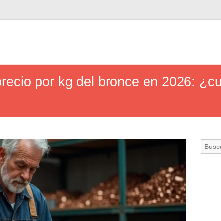
precio por kg del bronce en 2026: ¿c