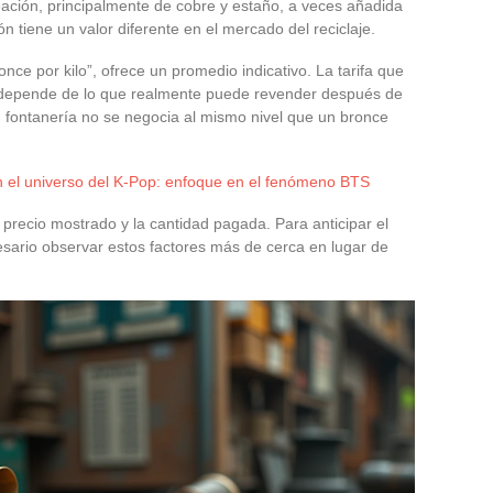
eación, principalmente de cobre y estaño, a veces añadida
n tiene un valor diferente en el mercado del reciclaje.
nce por kilo”, ofrece un promedio indicativo. La tarifa que
 depende de lo que realmente puede revender después de
en fontanería no se negocia al mismo nivel que un bronce
 el universo del K-Pop: enfoque en el fenómeno BTS
 precio mostrado y la cantidad pagada. Para anticipar el
esario observar estos factores más de cerca en lugar de