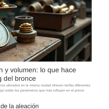
ón y volumen: lo que hace
kg del bronce
os ubicados en la misma ciudad ofrecen tarifas diferentes
uí están los parámetros que más influyen en el precio
de la aleación