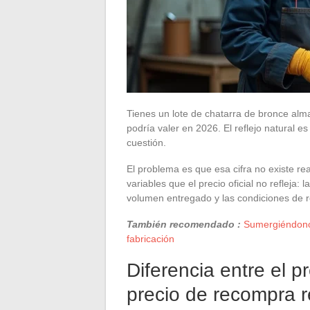
Tienes un lote de chatarra de bronce alma
podría valer en 2026. El reflejo natural es
cuestión.
El problema es que esa cifra no existe r
variables que el precio oficial no refleja: l
volumen entregado y las condiciones de r
También recomendado :
Sumergiéndonos
fabricación
Diferencia entre el pr
precio de recompra r