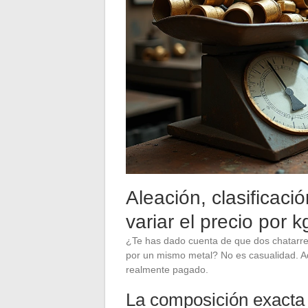
Aleación, clasificaci
variar el precio por 
¿Te has dado cuenta de que dos chatarrer
por un mismo metal? No es casualidad. Aq
realmente pagado.
La composición exacta 