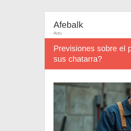
Afebalk
Actu
Previsiones sobre el 
sus chatarra?