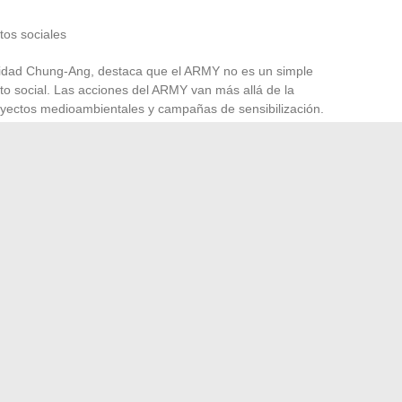
os sociales
sidad Chung-Ang, destaca que el ARMY no es un simple
to social. Las acciones del ARMY van más allá de la
royectos medioambientales y campañas de sensibilización.
ómica
ólares
Corea del Sur
s. Su influencia se extiende a diversos ámbitos, creando un
ededor de BTS.
 prácticos para ejecutivos y no ejecutivos