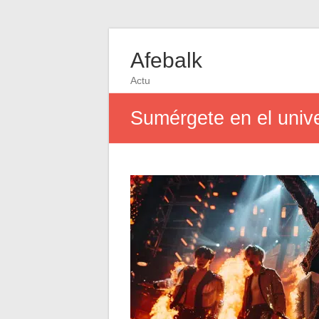
Afebalk
Actu
Sumérgete en el univ