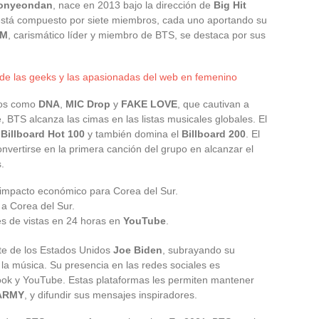
onyeondan
, nace en 2013 bajo la dirección de
Big Hit
 está compuesto por siete miembros, cada uno aportando su
M
, carismático líder y miembro de BTS, se destaca por sus
 de las geeks y las apasionadas del web en femenino
los como
DNA
,
MIC Drop
y
FAKE LOVE
, que cautivan a
 BTS alcanza las cimas en las listas musicales globales. El
l
Billboard Hot 100
y también domina el
Billboard 200
. El
nvertirse en la primera canción del grupo en alcanzar el
.
 impacto económico para Corea del Sur.
 a Corea del Sur.
s de vistas en 24 horas en
YouTube
.
te de los Estados Unidos
Joe Biden
, subrayando su
a la música. Su presencia en las redes sociales es
ook y YouTube. Estas plataformas les permiten mantener
ARMY
, y difundir sus mensajes inspiradores.