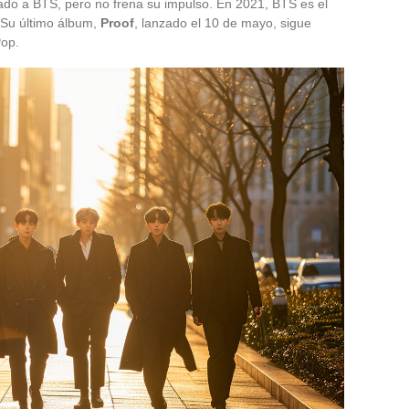
do a BTS, pero no frena su impulso. En 2021, BTS es el
 Su último álbum,
Proof
, lanzado el 10 de mayo, sigue
Pop.