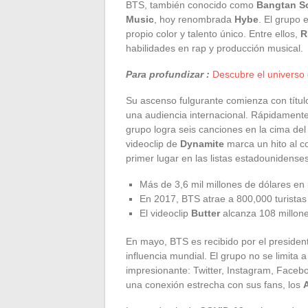
BTS, también conocido como
Bangtan S
Music
, hoy renombrada
Hybe
. El grupo
propio color y talento único. Entre ellos,
R
habilidades en rap y producción musical.
Para profundizar :
Descubre el universo
Su ascenso fulgurante comienza con títu
una audiencia internacional. Rápidamente,
grupo logra seis canciones en la cima de
videoclip de
Dynamite
marca un hito al co
primer lugar en las listas estadounidenses
Más de 3,6 mil millones de dólares en
En 2017, BTS atrae a 800,000 turistas
El videoclip
Butter
alcanza 108 millone
En mayo, BTS es recibido por el presiden
influencia mundial. El grupo no se limita 
impresionante: Twitter, Instagram, Faceb
una conexión estrecha con sus fans, los