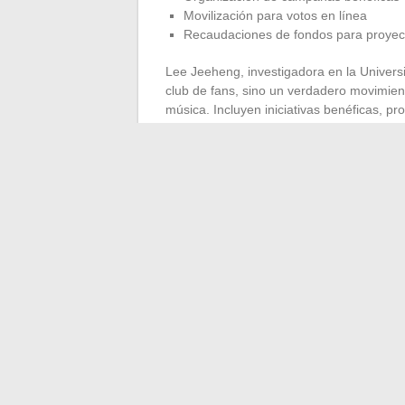
Movilización para votos en línea
Recaudaciones de fondos para proyect
Lee Jeeheng, investigadora en la Univer
club de fans, sino un verdadero movimien
música. Incluyen iniciativas benéficas, p
Impacto económico
Año
Contribución econ
2017
3,6 mil millones de d
2021
800,000 turistas en 
El poder del ARMY no se limita a las cifra
ecosistema económico y social único alr
←
Interpretar su salario anual: consejos