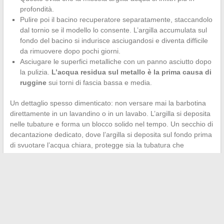
profondità.
Pulire poi il bacino recuperatore separatamente, staccandolo
dal tornio se il modello lo consente. L’argilla accumulata sul
fondo del bacino si indurisce asciugandosi e diventa difficile
da rimuovere dopo pochi giorni.
Asciugare le superfici metalliche con un panno asciutto dopo
la pulizia.
L’acqua residua sul metallo è la prima causa di
ruggine
sui torni di fascia bassa e media.
Un dettaglio spesso dimenticato: non versare mai la barbotina
direttamente in un lavandino o in un lavabo. L’argilla si deposita
nelle tubature e forma un blocco solido nel tempo. Un secchio di
decantazione dedicato, dove l’argilla si deposita sul fondo prima
di svuotare l’acqua chiara, protegge sia la tubatura che
l’ambiente.
Un tornio ben mantenuto non richiede molto tempo, ma
regolarità. Alcuni minuti dopo ogni sessione per la pulizia, un
controllo meccanico per stagione e attenzione al clima del
laboratorio sono sufficienti per
prolungare la vita del tornio di
diversi anni
. Ciò che costa di più, nella ceramica, non è la