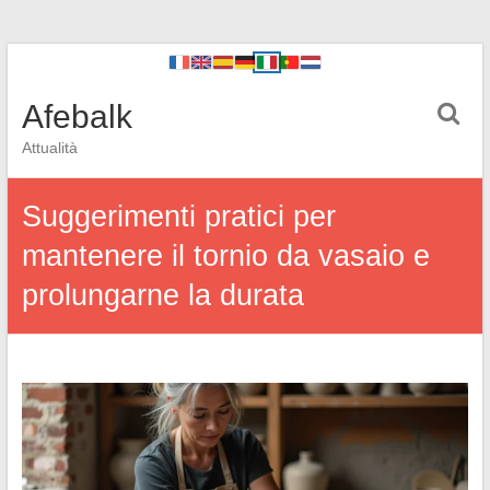
Afebalk
Attualità
Suggerimenti pratici per
mantenere il tornio da vasaio e
prolungarne la durata