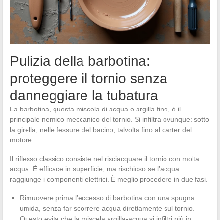
Pulizia della barbotina:
proteggere il tornio senza
danneggiare la tubatura
La barbotina, questa miscela di acqua e argilla fine, è il
principale nemico meccanico del tornio. Si infiltra ovunque: sotto
la girella, nelle fessure del bacino, talvolta fino al carter del
motore.
Il riflesso classico consiste nel risciacquare il tornio con molta
acqua. È efficace in superficie, ma rischioso se l’acqua
raggiunge i componenti elettrici. È meglio procedere in due fasi.
Rimuovere prima l’eccesso di barbotina con una spugna
umida, senza far scorrere acqua direttamente sul tornio.
Questo evita che la miscela argilla-acqua si infiltri più in