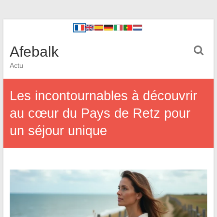
Afebalk
Actu
Les incontournables à découvrir
au cœur du Pays de Retz pour
un séjour unique