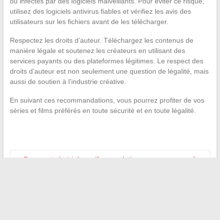
ou infectés par des logiciels malveillants. Pour éviter ce risque,
utilisez des logiciels antivirus fiables et vérifiez les avis des
utilisateurs sur les fichiers avant de les télécharger.
Respectez les droits d’auteur. Téléchargez les contenus de
manière légale et soutenez les créateurs en utilisant des
services payants ou des plateformes légitimes. Le respect des
droits d’auteur est non seulement une question de légalité, mais
aussi de soutien à l’industrie créative.
En suivant ces recommandations, vous pourrez profiter de vos
séries et films préférés en toute sécurité et en toute légalité.
←
Comment choisir la meilleure solution pour vos appareils
auditifs : options, avis et fonctionnalités
Optimiser sa productivité avec les outils en ligne : zoom sur le
portail Akeo et autres ressources
→