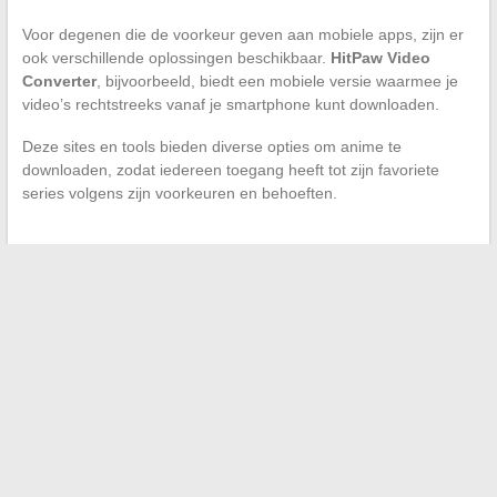
Voor degenen die de voorkeur geven aan mobiele apps, zijn er
ook verschillende oplossingen beschikbaar.
HitPaw Video
Converter
, bijvoorbeeld, biedt een mobiele versie waarmee je
video’s rechtstreeks vanaf je smartphone kunt downloaden.
Deze sites en tools bieden diverse opties om anime te
downloaden, zodat iedereen toegang heeft tot zijn favoriete
series volgens zijn voorkeuren en behoeften.
←
Jaarlijks salaris interpreteren: praktische tips voor
kaderleden en niet-kaderleden
Duik in de wereld van K-Pop: focus op het fenomeen BTS
→
Zoeken