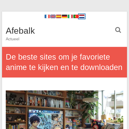
Afebalk
Actueel
De beste sites om je favoriete
anime te kijken en te downloaden