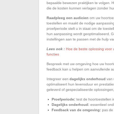
bepaalde bewezen praktijken te volgen. Ho
die de kosten kunnen verlagen zonder hun 
Raadpleeg een audicien
om uw hoortoest
toestellen en maakt de nodige aanpassin
proefperiode stelt u in staat om de toest
hun aanpassing wordt geoptimaliseerd. G
instellingen aan te passen met de hulp va
Lees ook :
Hoe de beste oplossing voor u
functies
Bespreek met uw omgeving hoe uw hoortoe
feedback kan u helpen om aanvullende aan
Integreer een
dagelijks onderhoud
van u
optimaliseert hun levensduur en prestati
geleverd of gespecialiseerde oplossingen,
Proefperiode:
test de hoortoestellen 
Dagelijks onderhoud:
essentieel ond
Feedback van de omgeving:
pas de 