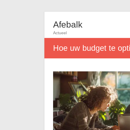
Afebalk
Actueel
Hoe uw budget te opt