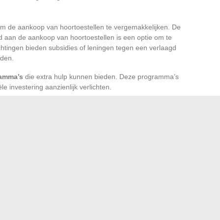
m de aankoop van hoortoestellen te vergemakkelijken. De
d aan de aankoop van hoortoestellen is een optie om te
htingen bieden subsidies of leningen tegen een verlaagd
eden.
amma’s
die extra hulp kunnen bieden. Deze programma’s
e investering aanzienlijk verlichten.
goeding op basis van leeftijd en mate van gehoorverlies
ten om de vergoeding aan te vullen
elateerd aan de aankoop van hoortoestellen
nnen te combineren, kunt u uw budget optimaliseren voor
 boeten op de kwaliteit van de toestellen.