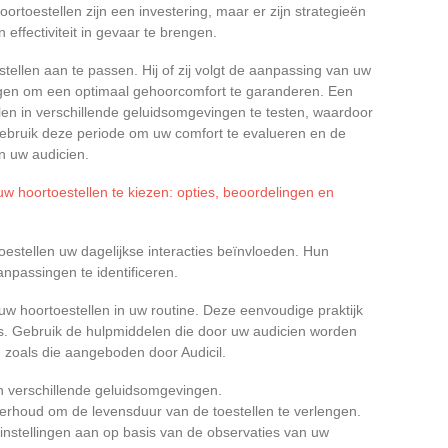
ortoestellen zijn een investering, maar er zijn strategieën
effectiviteit in gevaar te brengen.
ellen aan te passen. Hij of zij volgt de aanpassing van uw
gen om een optimaal gehoorcomfort te garanderen. Een
ellen in verschillende geluidsomgevingen te testen, waardoor
ebruik deze periode om uw comfort te evalueren en de
n uw audicien.
w hoortoestellen te kiezen: opties, beoordelingen en
stellen uw dagelijkse interacties beïnvloeden. Hun
passingen te identificeren.
w hoortoestellen in uw routine. Deze eenvoudige praktijk
es. Gebruik de hulpmiddelen die door uw audicien worden
 zoals die aangeboden door Audicil.
in verschillende geluidsomgevingen.
erhoud om de levensduur van de toestellen te verlengen.
instellingen aan op basis van de observaties van uw