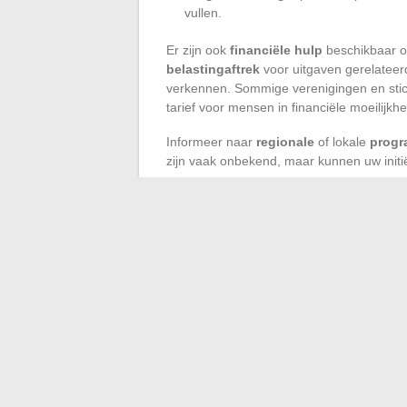
vullen.
Er zijn ook
financiële hulp
beschikbaar o
belastingaftrek
voor uitgaven gerelateer
verkennen. Sommige verenigingen en stic
tarief voor mensen in financiële moeilijkh
Informeer naar
regionale
of lokale
progr
zijn vaak onbekend, maar kunnen uw initiël
Hulp
Beschrijving
Sociale Zekerheid
Gedeeltelijke ver
Zorgverzekering
Specifieke pakket
Belastingaftrek
Voor uitgaven ger
Door deze verschillende financieringsbro
een betere gehoorsgezondheid zonder in te