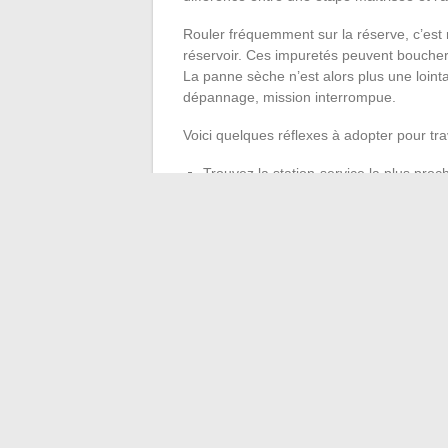
Rouler fréquemment sur la réserve, c’est r
réservoir. Ces impuretés peuvent boucher 
La panne sèche n’est alors plus une loint
dépannage, mission interrompue.
Voici quelques réflexes à adopter pour tr
Trouvez la station-service la plus proc
Réduisez l’usage des équipements éle
Organisez votre itinéraire en tenant c
Gérer la réserve ne relève pas du hasard. I
mécanique, de garder le contrôle. Sur la rou
trajet maîtrisé et une galère évitable. Pre
sur ses deux oreilles.
←
Plongée dans l’origine de la marque S