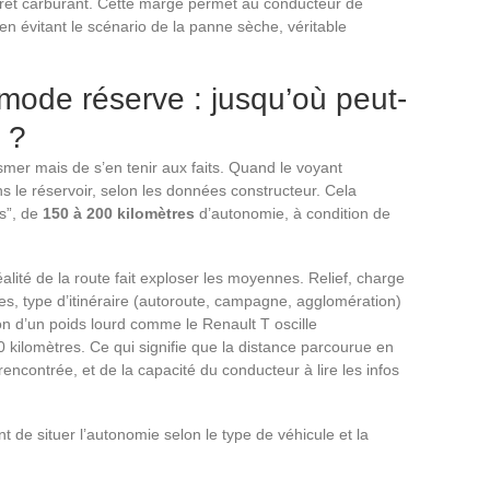
n arrêt carburant. Cette marge permet au conducteur de
en évitant le scénario de la panne sèche, véritable
mode réserve : jusqu’où peut-
 ?
tasmer mais de s’en tenir aux faits. Quand le voyant
s le réservoir, selon les données constructeur. Cela
s”, de
150 à 200 kilomètres
d’autonomie, à condition de
.
réalité de la route fait exploser les moyennes. Relief, charge
es, type d’itinéraire (autoroute, campagne, agglomération)
 d’un poids lourd comme le Renault T oscille
0 kilomètres. Ce qui signifie que la distance parcourue en
rencontrée, et de la capacité du conducteur à lire les infos
 de situer l’autonomie selon le type de véhicule et la