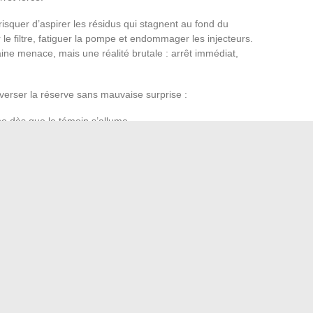
isquer d’aspirer les résidus qui stagnent au fond du
le filtre, fatiguer la pompe et endommager les injecteurs.
aine menace, mais une réalité brutale : arrêt immédiat,
averser la réserve sans mauvaise surprise :
he dès que le témoin s’allume.
ctriques non indispensables.
ompte de l’autonomie affichée au tableau de bord.
l s’agit d’anticiper chaque arrêt, de surveiller la
te, la vigilance et l’anticipation font la différence entre un
ndre soin de son Renault T, c’est rouler plus loin… et dormir
kechers et ses secrets de fabrication