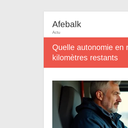
Afebalk
Actu
Quelle autonomie en ré
kilomètres restants