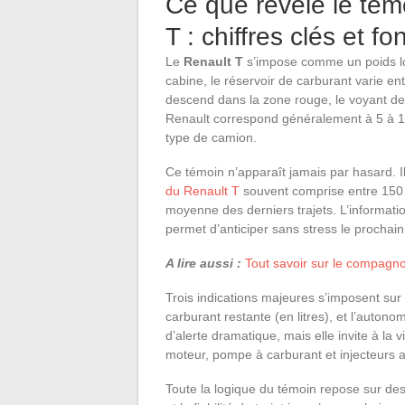
Ce que révèle le tém
T : chiffres clés et 
Le
Renault T
s’impose comme un poids lou
cabine, le réservoir de carburant varie en
descend dans la zone rouge, le voyant de r
Renault correspond généralement à 5 à 10 
type de camion.
Ce témoin n’apparaît jamais par hasard. Il
du Renault T
souvent comprise entre 150 
moyenne des derniers trajets. L’informatio
permet d’anticiper sans stress le prochain
A lire aussi :
Tout savoir sur le compagnon
Trois indications majeures s’imposent sur 
carburant restante (en litres), et l’autono
d’alerte dramatique, mais elle invite à la 
moteur, pompe à carburant et injecteurs a
Toute la logique du témoin repose sur des