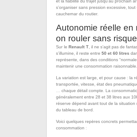
et la fiabilité du trajet jusqu’au prochai
s’organiser sans pression excessive, tout 
cauchemar du routier.
Autonomie réelle en 
on rouler sans risque
Sur le
Renault T
, il ne s’agit pas de fan
s’illumine, il reste entre
50 et 60 litres
dan
représente, dans des conditions “normale
maintenir une consommation raisonnable
La variation est large, et pour cause : la 
transportée, vitesse, état des pneumatiqu
… chaque détail compte. La consommation
généralement entre 28 et 38 litres aux 10
réserve dépend avant tout de la situation 
du tableau de bord.
Voici quelques repères concrets permettant
consommation :