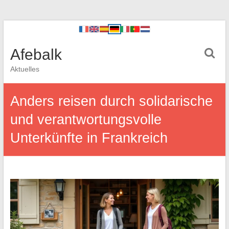
Afebalk
Aktuelles
Anders reisen durch solidarische
und verantwortungsvolle
Unterkünfte in Frankreich