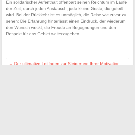
Ein solidarischer Aufenthalt offenbart seinen Reichtum im Laufe
der Zeit, durch jeden Austausch, jede kleine Geste, die geteilt
wird. Bei der Rückkehr ist es unmöglich, die Reise wie zuvor zu
sehen: Die Erfahrung hinterlässt einen Eindruck, der wiederum
den Wunsch weckt, die Freude an Begegnungen und den
Respekt für das Gebiet weiterzugeben.
←
Der ultimative Leitfaden zur Steigerung Ihrer Motivation
und zum Fortschritt im Frauensport
Die Hochzeit von Alexandre Benalla und Aurore Bergé:
Rückblick auf ein Medienspekulation
→
Suchen