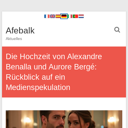
Afebalk
Aktuelles
Die Hochzeit von Alexandre
Benalla und Aurore Bergé:
Rückblick auf ein
Medienspekulation