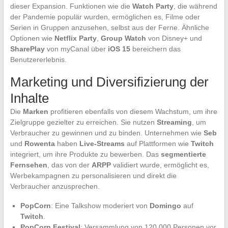
dieser Expansion. Funktionen wie die
Watch Party
, die während
der Pandemie populär wurden, ermöglichen es, Filme oder
Serien in Gruppen anzusehen, selbst aus der Ferne. Ähnliche
Optionen wie
Netflix Party
,
Group Watch
von Disney+ und
SharePlay
von myCanal über
iOS 15
bereichern das
Benutzererlebnis.
Marketing und Diversifizierung der
Inhalte
Die
Marken
profitieren ebenfalls von diesem Wachstum, um ihre
Zielgruppe gezielter zu erreichen. Sie nutzen
Streaming
, um
Verbraucher zu gewinnen und zu binden. Unternehmen wie
Seb
und
Rowenta
haben
Live-Streams
auf Plattformen wie
Twitch
integriert, um ihre Produkte zu bewerben. Das
segmentierte
Fernsehen
, das von der
ARPP
validiert wurde, ermöglicht es,
Werbekampagnen zu personalisieren und direkt die
Verbraucher anzusprechen.
PopCorn
: Eine Talkshow moderiert von
Domingo
auf
Twitch
.
PopCorn Festival
: Versammlung von 120.000 Personen vor