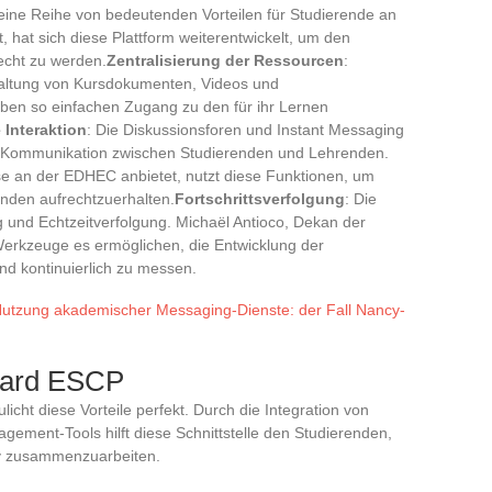
ine Reihe von bedeutenden Vorteilen für Studierende an
 hat sich diese Plattform weiterentwickelt, um den
echt zu werden.
Zentralisierung der Ressourcen
:
waltung von Kursdokumenten, Videos und
ben so einfachen Zugang zu den für ihr Lernen
e Interaktion
: Die Diskussionsforen und Instant Messaging
se Kommunikation zwischen Studierenden und Lehrenden.
e an der EDHEC anbietet, nutzt diese Funktionen, um
enden aufrechtzuerhalten.
Fortschrittsverfolgung
: Die
 und Echtzeitverfolgung. Michaël Antioco, Dekan der
Werkzeuge es ermöglichen, die Entwicklung der
d kontinuierlich zu messen.
Nutzung akademischer Messaging-Dienste: der Fall Nancy-
board ESCP
cht diese Vorteile perfekt. Durch die Integration von
ment-Tools hilft diese Schnittstelle den Studierenden,
tiv zusammenzuarbeiten.