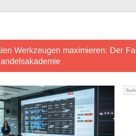
italen Werkzeugen maximieren: Der Fa
 Handelsakademie