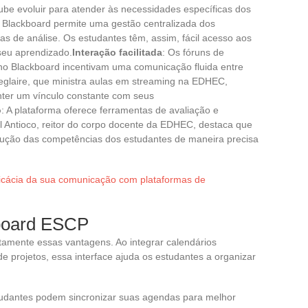
ube evoluir para atender às necessidades específicas dos
 Blackboard permite uma gestão centralizada dos
s de análise. Os estudantes têm, assim, fácil acesso aos
seu aprendizado.
Interação facilitada
: Os fóruns de
no Blackboard incentivam uma comunicação fluida entre
glaire, que ministra aulas em streaming na EDHEC,
nter um vínculo constante com seus
o
: A plataforma oferece ferramentas de avaliação e
Antioco, reitor do corpo docente da EDHEC, destaca que
lução das competências dos estudantes de maneira precisa
ficácia da sua comunicação com plataformas de
kboard ESCP
tamente essas vantagens. Ao integrar calendários
e projetos, essa interface ajuda os estudantes a organizar
tudantes podem sincronizar suas agendas para melhor