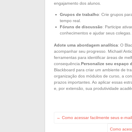
engajamento dos alunos.
Grupos de trabalho
: Crie grupos par
tempo real.
Fóruns de discussão
: Participe ati
conhecimentos e ajudar seus colegas.
Adote uma abordagem analítica
: O Bla
acompanhar seu progresso. Michaël Antio
ferramentas para identificar áreas de m
consequência.
Personalize seu espaço d
Blackboard para criar um ambiente de tra
organização dos módulos de curso, a conf
prazos importantes. Ao aplicar essas estr
e, por extensão, sua produtividade acadê
←
Como acessar facilmente seus e-mails
Como acess