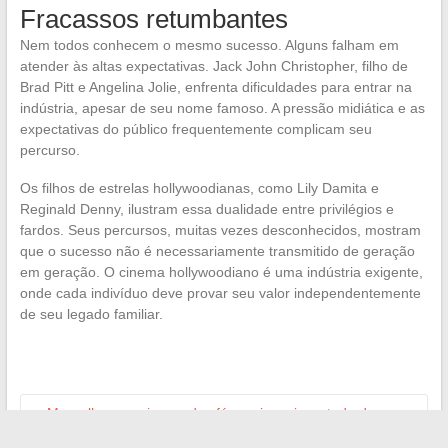
Fracassos retumbantes
Nem todos conhecem o mesmo sucesso. Alguns falham em
atender às altas expectativas. Jack John Christopher, filho de
Brad Pitt e Angelina Jolie, enfrenta dificuldades para entrar na
indústria, apesar de seu nome famoso. A pressão midiática e as
expectativas do público frequentemente complicam seu
percurso.
Os filhos de estrelas hollywoodianas, como Lily Damita e
Reginald Denny, ilustram essa dualidade entre privilégios e
fardos. Seus percursos, muitas vezes desconhecidos, mostram
que o sucesso não é necessariamente transmitido de geração
em geração. O cinema hollywoodiano é uma indústria exigente,
onde cada indivíduo deve provar seu valor independentemente
de seu legado familiar.
←
Mergulho no universo dos fóruns juvenis: estudo de caso
e análise