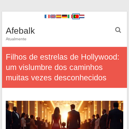
Afebalk
Atualmente
Filhos de estrelas de Hollywood:
um vislumbre dos caminhos
muitas vezes desconhecidos