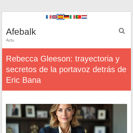
Afebalk
Actu
Rebecca Gleeson: trayectoria y
secretos de la portavoz detrás de
Eric Bana