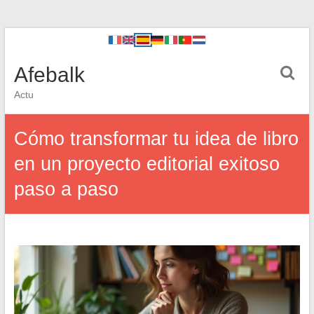
Afebalk
Actu
Cómo transformar tu idea de libro
en un proyecto editorial exitoso
paso a paso