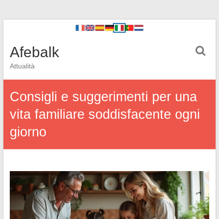
Afebalk
Attualità
Consigli e suggerimenti per una
vita familiare soddisfacente ogni
giorno