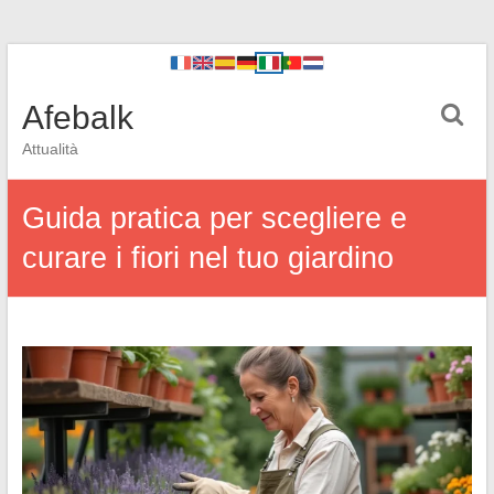
Afebalk
Attualità
Guida pratica per scegliere e
curare i fiori nel tuo giardino