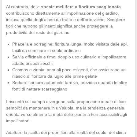
Al contrario, delle
specie mellifere a fioritura scaglionata
contribuiscono direttamente all’impollinazione del giardino,
inclusa quella degli alberi da frutto e dell’orto vicino. Scegliere
fiori che nutrono gli insetti significa anche proteggere la
produttività del resto del giardino.
Phacelia e borragine: fioritura lunga, molto visitate dalle api,
facili da seminare in suolo ordinario
Salvia officinale e timo: doppio uso culinario e impollinatore,
adatte ai suoli secchi
Cosmos e zinnia: annuali poco esigenti, che assicurano un
rilascio di fioritura da luglio alle prime gelate
Sedum: fioritura autunnale tardiva, preziosa quando le altre
fonti di nettare scarseggiano
I riscontri sul campo divergono sulla proporzione ideale di fiori
semplici da mantenere in un’aiuola, ma la tendenza generale
orienta verso almeno la metà delle piante a fiori accessibili agli
impollinatori.
Adattare la scelta dei propri fiori alla realtà del suolo, del clima