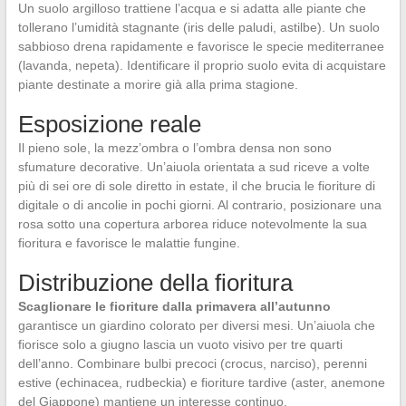
Un suolo argilloso trattiene l’acqua e si adatta alle piante che
tollerano l’umidità stagnante (iris delle paludi, astilbe). Un suolo
sabbioso drena rapidamente e favorisce le specie mediterranee
(lavanda, nepeta). Identificare il proprio suolo evita di acquistare
piante destinate a morire già alla prima stagione.
Esposizione reale
Il pieno sole, la mezz’ombra o l’ombra densa non sono
sfumature decorative. Un’aiuola orientata a sud riceve a volte
più di sei ore di sole diretto in estate, il che brucia le fioriture di
digitale o di ancolie in pochi giorni. Al contrario, posizionare una
rosa sotto una copertura arborea riduce notevolmente la sua
fioritura e favorisce le malattie fungine.
Distribuzione della fioritura
Scaglionare le fioriture dalla primavera all’autunno
garantisce un giardino colorato per diversi mesi. Un’aiuola che
fiorisce solo a giugno lascia un vuoto visivo per tre quarti
dell’anno. Combinare bulbi precoci (crocus, narciso), perenni
estive (echinacea, rudbeckia) e fioriture tardive (aster, anemone
del Giappone) mantiene un interesse continuo.