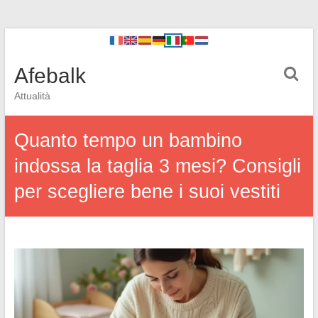
Afebalk
Attualità
Quanto tempo un bambino
indossa la taglia 3 mesi? Consigli
per scegliere bene i suoi vestiti