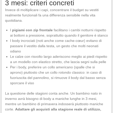
3 mesi: criteri concreti
Invece di moltiplicare i capi, concentrare il budget su vestiti
realmente funzionali fa una differenza sensibile nella vita
quotidiana.
I
pigiami con zip frontale
facilitano i cambi notturni rispetto
ai bottoni a pressione, soprattutto quando il genitore è stanco
I body incrociati (noti anche come cache-cœur) evitano di
passare il vestito dalla testa, un gesto che molti neonati
odiano
Le calze con risvolto largo aderiscono meglio ai piedi rispetto
a un modello con elastico stretto, che lascia segni sulla pelle
Per i body, preferire un collo americano (spalle che si
aprono) piuttosto che un collo rotondo classico: in caso di
fuoriuscita del pannolino, si rimuove il body dal basso senza
sporcare il viso
La questione delle stagioni conta anche. Un bambino nato in
inverno avrà bisogno di body a maniche lunghe in 3 mesi,
mentre un bambino di primavera indosserà piuttosto maniche
corte.
Adattare gli acquisti alla stagione reale di utilizzo,