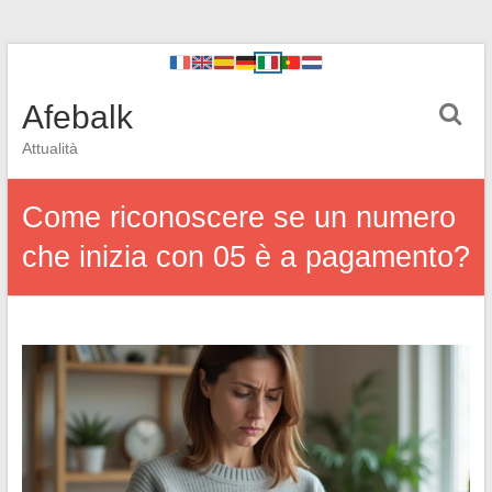
Afebalk
Attualità
Come riconoscere se un numero
che inizia con 05 è a pagamento?