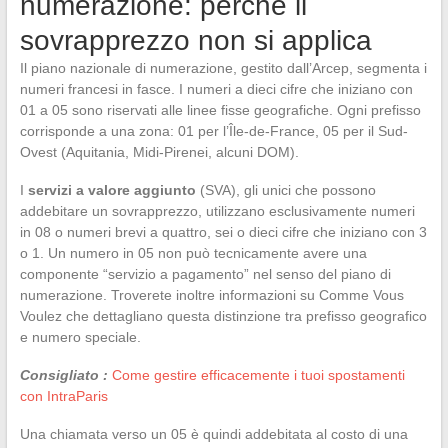
numerazione: perché il
sovrapprezzo non si applica
Il piano nazionale di numerazione, gestito dall’Arcep, segmenta i
numeri francesi in fasce. I numeri a dieci cifre che iniziano con
01 a 05 sono riservati alle linee fisse geografiche. Ogni prefisso
corrisponde a una zona: 01 per l’Île-de-France, 05 per il Sud-
Ovest (Aquitania, Midi-Pirenei, alcuni DOM).
I
servizi a valore aggiunto
(SVA), gli unici che possono
addebitare un sovrapprezzo, utilizzano esclusivamente numeri
in 08 o numeri brevi a quattro, sei o dieci cifre che iniziano con 3
o 1. Un numero in 05 non può tecnicamente avere una
componente “servizio a pagamento” nel senso del piano di
numerazione. Troverete inoltre informazioni su Comme Vous
Voulez che dettagliano questa distinzione tra prefisso geografico
e numero speciale.
Consigliato :
Come gestire efficacemente i tuoi spostamenti
con IntraParis
Una chiamata verso un 05 è quindi addebitata al costo di una