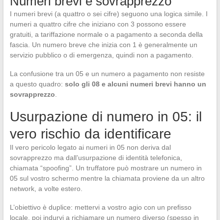
Numeri brevi e sovrapprezzo
I numeri brevi (a quattro o sei cifre) seguono una logica simile. I
numeri a quattro cifre che iniziano con 3 possono essere
gratuiti, a tariffazione normale o a pagamento a seconda della
fascia. Un numero breve che inizia con 1 è generalmente un
servizio pubblico o di emergenza, quindi non a pagamento.
La confusione tra un 05 e un numero a pagamento non resiste
a questo quadro:
solo gli 08 e alcuni numeri brevi hanno un
sovrapprezzo
.
Usurpazione di numero in 05: il
vero rischio da identificare
Il vero pericolo legato ai numeri in 05 non deriva dal
sovrapprezzo ma dall’usurpazione di identità telefonica,
chiamata “spoofing”. Un truffatore può mostrare un numero in
05 sul vostro schermo mentre la chiamata proviene da un altro
network, a volte estero.
L’obiettivo è duplice: mettervi a vostro agio con un prefisso
locale, poi indurvi a richiamare un numero diverso (spesso in