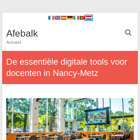
Afebalk
Actueel
De essentiële digitale tools voor
docenten in Nancy-Metz