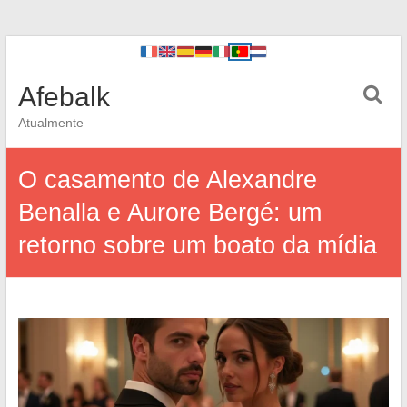
Afebalk
Atualmente
O casamento de Alexandre
Benalla e Aurore Bergé: um
retorno sobre um boato da mídia