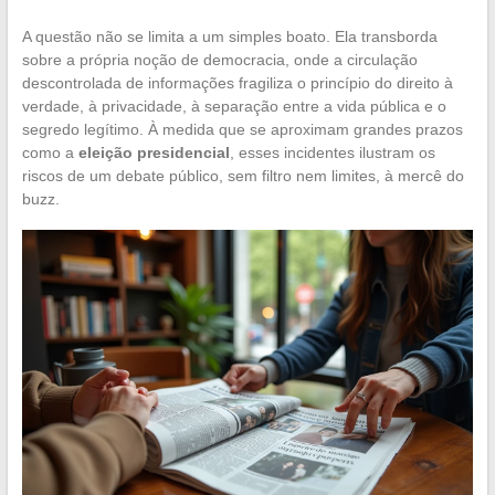
A questão não se limita a um simples boato. Ela transborda
sobre a própria noção de democracia, onde a circulação
descontrolada de informações fragiliza o princípio do direito à
verdade, à privacidade, à separação entre a vida pública e o
segredo legítimo. À medida que se aproximam grandes prazos
como a
eleição presidencial
, esses incidentes ilustram os
riscos de um debate público, sem filtro nem limites, à mercê do
buzz.