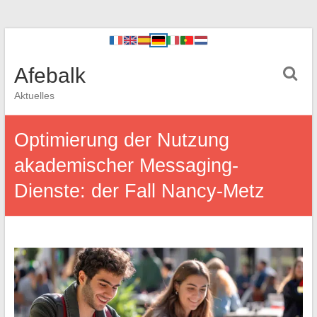
Afebalk
Aktuelles
Optimierung der Nutzung
akademischer Messaging-
Dienste: der Fall Nancy-Metz