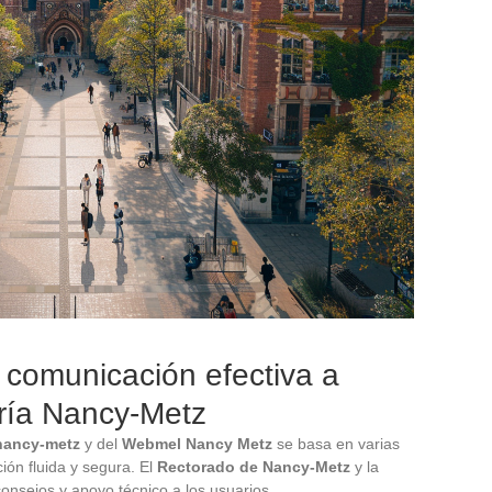
 comunicación efectiva a
ería Nancy-Metz
nancy-metz
y del
Webmel Nancy Metz
se basa en varias
ión fluida y segura. El
Rectorado de Nancy-Metz
y la
consejos y apoyo técnico a los usuarios.