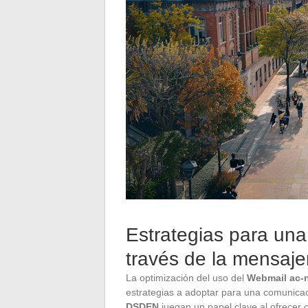
Estrategias para una
través de la mensaj
La optimización del uso del
Webmail ac-
estrategias a adoptar para una comunicac
DSDEN
juegan un papel clave al ofrecer 