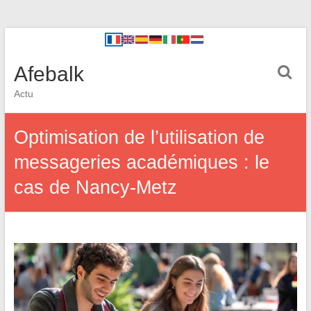
Afebalk
Actu
Optimisation de l’utilisation de
messageries académiques : le
cas de Nancy-Metz