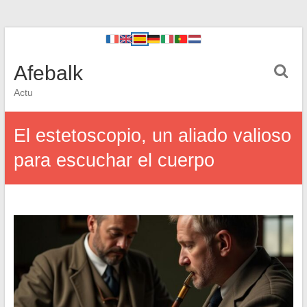
Afebalk
Actu
El estetoscopio, un aliado valioso
para escuchar el cuerpo