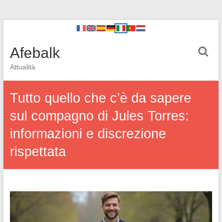
Afebalk
Attualità
Tutto quello che c’è da sapere
sul compagno di Jules Torres:
informazioni e discrezione
rispettata