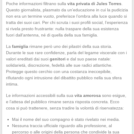
Poche informazioni filtrano sulla
vita privata di Jules Torres
.
Questo giornalista, plasmato da un’educazione in cui la pudicizia
non era un termine vuoto, preferisce l’ombra alla luce quando si
tratta dei suoi cari. Per chi scruta i suoi profili social, l’esperienza
si rivela presto frustrante: nulla traspare della sua esistenza
fuori dall’antenna, né di quella della sua famiglia.
La
famiglia
rimane però uno dei pilastri della sua storia.
Durante le sue rare confidenze, parla del legame viscerale con i
valori ereditati dai suoi
genitori
e dal suo paese natale:
solidarietà, discrezione, fedeltà alle sue radici atlantiche.
Protegge questo cerchio con una costanza ineccepibile,
rifiutando ogni intrusione del dibattito pubblico nella sua sfera
intima.
Le informazioni accessibili sulla sua
vita amorosa
sono esigue,
e l’attesa del pubblico rimane senza risposta concreta. Ecco
cosa si può trattenere, senza tradire la volontà di riservatezza:
Mai il nome del suo compagno è stato rivelato nei media.
Nessuna traccia ufficiale riguardo alla professione, al
percorso o alle origini della persona che condivide la sua