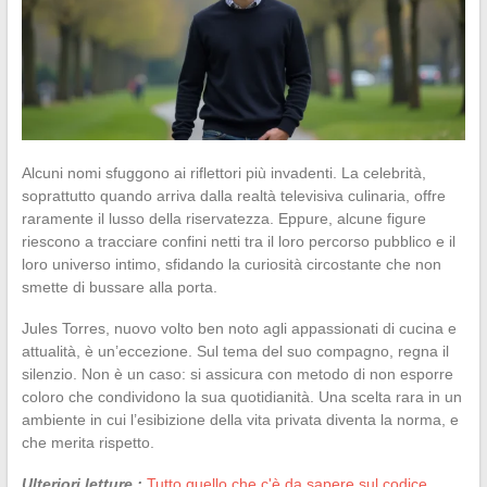
Alcuni nomi sfuggono ai riflettori più invadenti. La celebrità,
soprattutto quando arriva dalla realtà televisiva culinaria, offre
raramente il lusso della riservatezza. Eppure, alcune figure
riescono a tracciare confini netti tra il loro percorso pubblico e il
loro universo intimo, sfidando la curiosità circostante che non
smette di bussare alla porta.
Jules Torres, nuovo volto ben noto agli appassionati di cucina e
attualità, è un’eccezione. Sul tema del suo compagno, regna il
silenzio. Non è un caso: si assicura con metodo di non esporre
coloro che condividono la sua quotidianità. Una scelta rara in un
ambiente in cui l’esibizione della vita privata diventa la norma, e
che merita rispetto.
Ulteriori letture :
Tutto quello che c'è da sapere sul codice