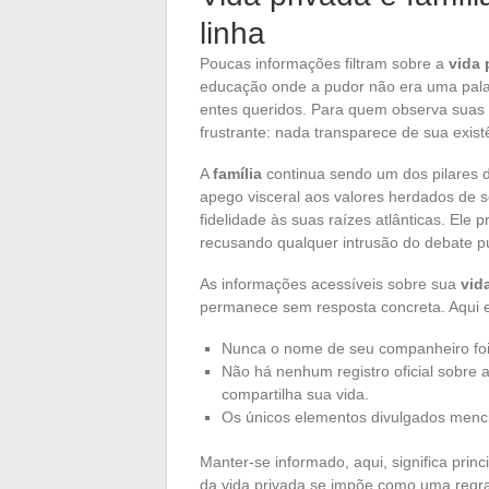
linha
Poucas informações filtram sobre a
vida 
educação onde a pudor não era uma palav
entes queridos. Para quem observa suas c
frustrante: nada transparece de sua exist
A
família
continua sendo um dos pilares d
apego visceral aos valores herdados de 
fidelidade às suas raízes atlânticas. Ele
recusando qualquer intrusão do debate pú
As informações acessíveis sobre sua
vid
permanece sem resposta concreta. Aqui es
Nunca o nome de seu companheiro foi
Não há nenhum registro oficial sobre 
compartilha sua vida.
Os únicos elementos divulgados mencio
Manter-se informado, aqui, significa prin
da vida privada se impõe como uma regra