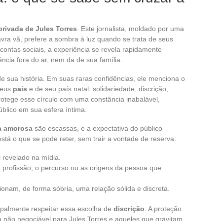
privada de Jules Torres
. Este jornalista, moldado por uma
ra vã, prefere a sombra à luz quando se trata de seus
ontas sociais, a experiência se revela rapidamente
ência fora do ar, nem da de sua família.
e sua história. Em suas raras confidências, ele menciona o
seus
pais
e de seu país natal: solidariedade, discrição,
 protege esse círculo com uma constância inabalável,
blico em sua esfera íntima.
a amorosa
são escassas, e a expectativa do público
tá o que se pode reter, sem trair a vontade de reserva:
 revelado na mídia.
a profissão, o percurso ou as origens da pessoa que
nam, de forma sóbria, uma relação sólida e discreta.
cipalmente respeitar essa escolha de
discrição
. A proteção
 não negociável para Jules Torres e aqueles que gravitam