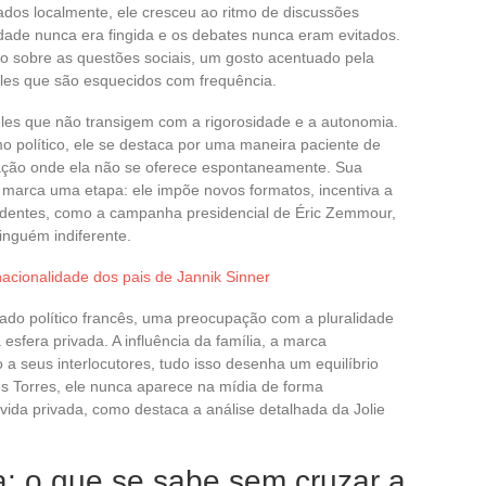
ados localmente, ele cresceu ao ritmo de discussões
idade nunca era fingida e os debates nunca eram evitados.
ciso sobre as questões sociais, um gosto acentuado pela
eles que são esquecidos com frequência.
eles que não transigem com a rigorosidade e a autonomia.
o político, ele se destaca por uma maneira paciente de
ação onde ela não se oferece espontaneamente. Sua
 marca uma etapa: ele impõe novos formatos, incentiva a
ndentes, como a campanha presidencial de Éric Zemmour,
nguém indiferente.
acionalidade dos pais de Jannik Sinner
ado político francês, uma preocupação com a pluralidade
esfera privada. A influência da família, a marca
a seus interlocutores, tudo isso desenha um equilíbrio
s Torres, ele nunca aparece na mídia de forma
a vida privada, como destaca a análise detalhada da Jolie
ia: o que se sabe sem cruzar a