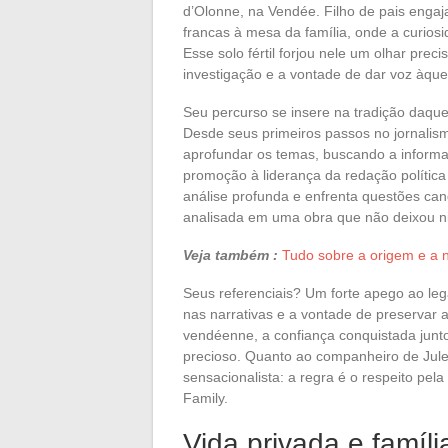
d’Olonne, na Vendée. Filho de pais engaj
francas à mesa da família, onde a curios
Esse solo fértil forjou nele um olhar pre
investigação e a vontade de dar voz àqu
Seu percurso se insere na tradição daqu
Desde seus primeiros passos no jornalism
aprofundar os temas, buscando a inform
promoção à liderança da redação política
análise profunda e enfrenta questões ca
analisada em uma obra que não deixou ni
Veja também :
Tudo sobre a origem e a n
Seus referenciais? Um forte apego ao leg
nas narrativas e a vontade de preservar a 
vendéenne, a confiança conquistada junto 
precioso. Quanto ao companheiro de Jule
sensacionalista: a regra é o respeito pel
Family.
Vida privada e famíl