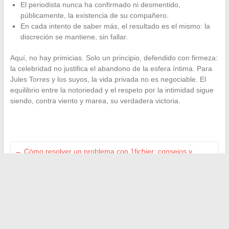
El periodista nunca ha confirmado ni desmentido,
públicamente, la existencia de su compañero.
En cada intento de saber más, el resultado es el mismo: la
discreción se mantiene, sin fallar.
Aquí, no hay primicias. Solo un principio, defendido con firmeza:
la celebridad no justifica el abandono de la esfera íntima. Para
Jules Torres y los suyos, la vida privada no es negociable. El
equilibrio entre la notoriedad y el respeto por la intimidad sigue
siendo, contra viento y marea, su verdadera victoria.
←
Cómo resolver un problema con 1fichier: consejos y
soluciones efectivas que debes conocer
Cómo transformar tu idea de libro en un proyecto editorial
exitoso paso a paso
→
Buscar