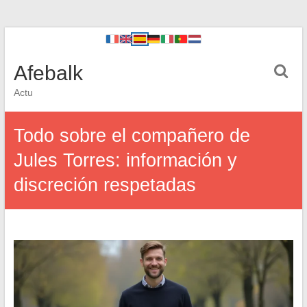
Afebalk
Actu
Todo sobre el compañero de
Jules Torres: información y
discreción respetadas