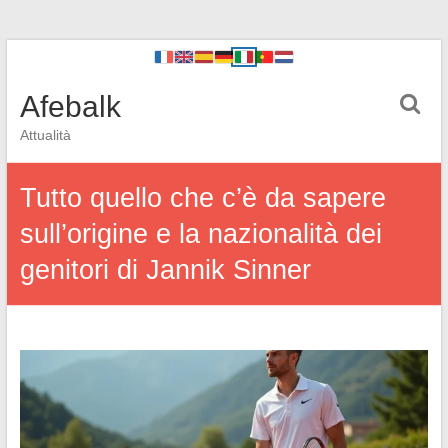
Afebalk
Attualità
Tutto quello che c’è da sapere
sull’origine e la nazionalità dei
genitori di Jannik Sinner