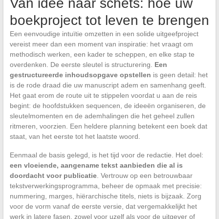
Van idee naar schets: hoe uw
boekproject tot leven te brengen
Een eenvoudige intuïtie omzetten in een solide uitgeefproject
vereist meer dan een moment van inspiratie: het vraagt om
methodisch werken, een kader te scheppen, en elke stap te
overdenken. De eerste sleutel is structurering.
Een
gestructureerde inhoudsopgave opstellen
is geen detail: het
is de rode draad die uw manuscript adem en samenhang geeft.
Het gaat erom de route uit te stippelen voordat u aan de reis
begint: de hoofdstukken sequencen, de ideeën organiseren, de
sleutelmomenten en de ademhalingen die het geheel zullen
ritmeren, voorzien. Een heldere planning betekent een boek dat
staat, van het eerste tot het laatste woord.
Eenmaal de basis gelegd, is het tijd voor de redactie. Het doel:
een vloeiende, aangename tekst aanbieden die al is
doordacht voor publicatie
. Vertrouw op een betrouwbaar
tekstverwerkingsprogramma, beheer de opmaak met precisie:
nummering, marges, hiërarchische titels, niets is bijzaak. Zorg
voor de vorm vanaf de eerste versie, dat vergemakkelijkt het
werk in latere fasen, zowel voor uzelf als voor de uitgever of