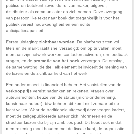
publiceren betekent zowel de rol van maker, uitgever,
distributeur als communicator op zich nemen. Deze overgang
van persoonlijke tekst naar boek dat toegankelijk is voor het
publiek vereist nauwkeurigheid en een echte
anticipatiecapaciteit.
Eerste uitdaging:
zichtbaar worden
. De platforms zitten vol
titels en de markt raakt snel verzadigd: om op te vallen, moet
men aan zijn netwerk werken, contacten activeren, om feedback
vragen, en de
promotie van het boek
verzorgen. De omslag,
de samenvatting, de titel: elk element beïnvloedt de mening van
de lezers en de zichtbaarheid van het werk.
Een ander aspect is financieel beheer. Het vaststellen van de
verkoopprijs
vereist nadenken en rekenen. Vragen over
auteursrechten, keuze van de status (micro-onderneming,
kunstenaar-auteur), btw-beheer: dit komt niet zomaar uit de
lucht vallen. Waar de traditionele uitgeverij deze vragen kadert,
moet de zelfgepubliceerde auteur zich informeren en de
structuur kiezen die bij zijn ambities past. Dit houdt ook in dat
men rekening moet houden met de fiscale kant, de organisatie