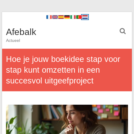
Afebalk
Actueel
Hoe je jouw boekidee stap voor
stap kunt omzetten in een
succesvol uitgeefproject