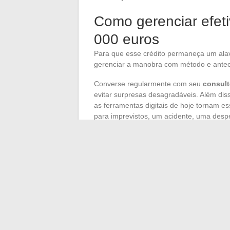
Como gerenciar efet
000 euros
Para que esse crédito permaneça um alav
gerenciar a manobra com método e antec
Converse regularmente com seu
consult
evitar surpresas desagradáveis. Além di
as ferramentas digitais de hoje tornam e
para imprevistos, um acidente, uma despes
planejado. Por fim, fique atento às opor
situação melhorar, seria uma pena não se 
Usado de forma adequada, um crédito de 
importam, sem sacrificar sua serenidade 
das condições e à disciplina na gestão. É 
crédito que aprisiona. A escolha do cená