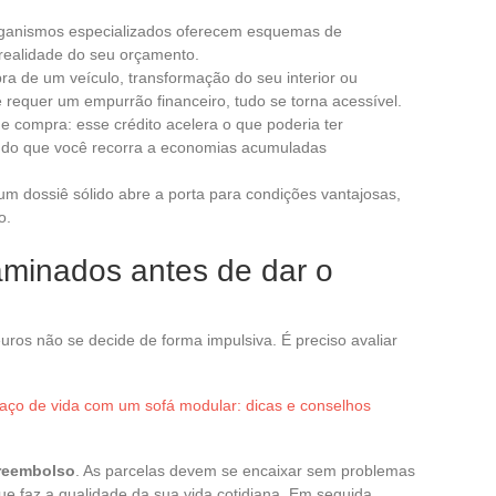
rganismos especializados oferecem esquemas de
 realidade do seu orçamento.
ra de um veículo, transformação do seu interior ou
requer um empurrão financeiro, tudo se torna acessível.
 compra: esse crédito acelera o que poderia ter
ndo que você recorra a economias acumuladas
 um dossiê sólido abre a porta para condições vantajosas,
o.
aminados antes de dar o
os não se decide de forma impulsiva. É preciso avaliar
aço de vida com um sofá modular: dicas e conselhos
reembolso
. As parcelas devem se encaixar sem problemas
 faz a qualidade da sua vida cotidiana. Em seguida,