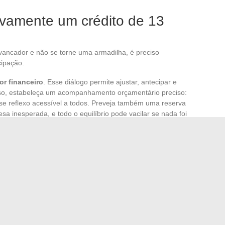
ivamente um crédito de 13
ancador e não se torne uma armadilha, é preciso
ipação.
or financeiro
. Esse diálogo permite ajustar, antecipar e
sso, estabeleça um acompanhamento orçamentário preciso:
sse reflexo acessível a todos. Preveja também uma reserva
a inesperada, e todo o equilíbrio pode vacilar se nada foi
tunidades de renegociação: se as taxas caírem ou se sua
beneficiar disso.
13 000 euros pode acelerar projetos que realmente
financeira. Tudo se resume à preparação, à análise lúcida
aí que a diferença se faz, entre um crédito que liberta e um
rio cabe a você, em cada etapa do percurso.