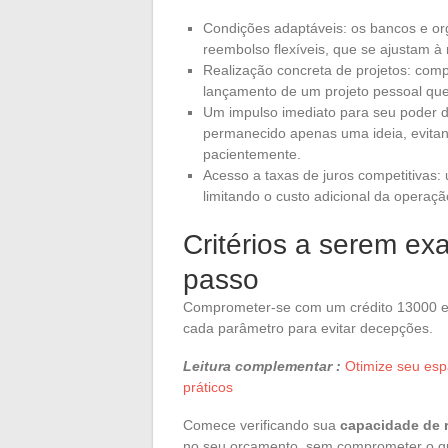
Condições adaptáveis: os bancos e o
reembolso flexíveis, que se ajustam à
Realização concreta de projetos: comp
lançamento de um projeto pessoal que 
Um impulso imediato para seu poder de
permanecido apenas uma ideia, evita
pacientemente.
Acesso a taxas de juros competitivas:
limitando o custo adicional da operaçã
Critérios a serem ex
passo
Comprometer-se com um crédito 13000 eur
cada parâmetro para evitar decepções.
Leitura complementar :
Otimize seu esp
práticos
Comece verificando sua
capacidade de 
no seu orçamento, sem comprometer o que