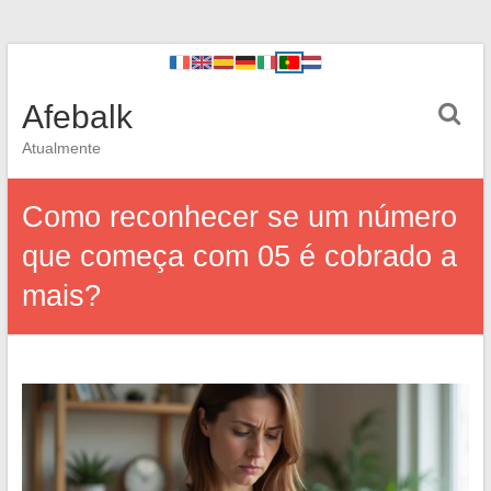
Afebalk
Atualmente
Como reconhecer se um número
que começa com 05 é cobrado a
mais?