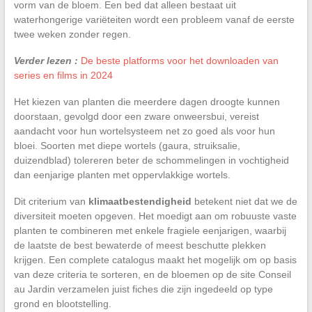
vorm van de bloem. Een bed dat alleen bestaat uit
waterhongerige variëteiten wordt een probleem vanaf de eerste
twee weken zonder regen.
Verder lezen :
De beste platforms voor het downloaden van
series en films in 2024
Het kiezen van planten die meerdere dagen droogte kunnen
doorstaan, gevolgd door een zware onweersbui, vereist
aandacht voor hun wortelsysteem net zo goed als voor hun
bloei. Soorten met diepe wortels (gaura, struiksalie,
duizendblad) tolereren beter de schommelingen in vochtigheid
dan eenjarige planten met oppervlakkige wortels.
Dit criterium van
klimaatbestendigheid
betekent niet dat we de
diversiteit moeten opgeven. Het moedigt aan om robuuste vaste
planten te combineren met enkele fragiele eenjarigen, waarbij
de laatste de best bewaterde of meest beschutte plekken
krijgen. Een complete catalogus maakt het mogelijk om op basis
van deze criteria te sorteren, en de bloemen op de site Conseil
au Jardin verzamelen juist fiches die zijn ingedeeld op type
grond en blootstelling.