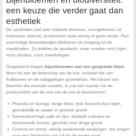
een keuze die verder gaat dan
esthetiek
De variëteiten met zeer dubbele bloemen, voortgekomen uit
intensieve selectie, produceren vaak weinig of geen nectar. Hun
overmatige bloemblaadjes blokkeren de toegang tot de
meeldraden. Ze trekken de aandacht, maar voeden noch bijen,
noch vlinders, noch zweefvliegen.
Omgekeerd dragen
bijenbloemen met een gespreide bloei
direct bij aan de bestuiving van de tuin, inclusief die van
fruitbomen en de nabijgelegen groentetuin. Het kiezen van
bloemen die insecten voeden, is ook een manier om de
productiviteit van de rest van de tuin te beschermen.
Phacelia en borage: lange bloei, zeer bezocht door bijen,
gemakkelijk te zaaien in gewone grond
Geneeskrachtige salie en tijm: dubbele culinaire en
bestuivende functie, geschikt voor droge grond
Cosmos en zinnia: weinig veeleisende eenjarigen, die zorgen
voor een bloeirelais van juli tot de eerste vorst