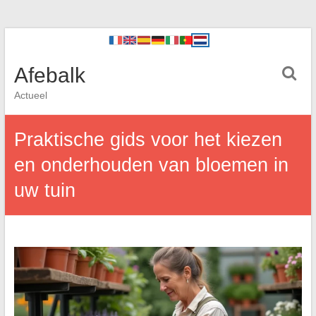
Afebalk
Actueel
Praktische gids voor het kiezen
en onderhouden van bloemen in
uw tuin