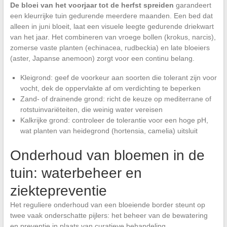
De bloei van het voorjaar tot de herfst spreiden
garandeert
een kleurrijke tuin gedurende meerdere maanden. Een bed dat
alleen in juni bloeit, laat een visuele leegte gedurende driekwart
van het jaar. Het combineren van vroege bollen (krokus, narcis),
zomerse vaste planten (echinacea, rudbeckia) en late bloeiers
(aster, Japanse anemoon) zorgt voor een continu belang.
Kleigrond: geef de voorkeur aan soorten die tolerant zijn voor
vocht, dek de oppervlakte af om verdichting te beperken
Zand- of drainende grond: richt de keuze op mediterrane of
rotstuinvariëteiten, die weinig water vereisen
Kalkrijke grond: controleer de tolerantie voor een hoge pH,
wat planten van heidegrond (hortensia, camelia) uitsluit
Onderhoud van bloemen in de
tuin: waterbeheer en
ziektepreventie
Het reguliere onderhoud van een bloeiende border steunt op
twee vaak onderschatte pijlers: het beheer van de bewatering
en preventie in plaats van curatieve behandeling.