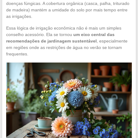
doenças fúngicas. A cobertura orgânica (casca, palha, triturado
de madeira) mantém a umidade do solo por mais tempo entre
as irrigações.
Essa lógica de irrigação econômica não é mais um simples
conselho acessório. Ela se tornou
um eixo central das
recomendações de jardinagem sustentável
, especialmente
em regiões onde as restrições de água no verão se tornam
frequentes.