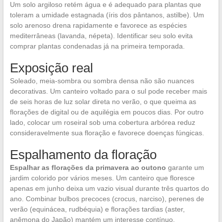
Um solo argiloso retém água e é adequado para plantas que
toleram a umidade estagnada (íris dos pântanos, astilbe). Um
solo arenoso drena rapidamente e favorece as espécies
mediterrâneas (lavanda, népeta). Identificar seu solo evita
comprar plantas condenadas já na primeira temporada.
Exposição real
Soleado, meia-sombra ou sombra densa não são nuances
decorativas. Um canteiro voltado para o sul pode receber mais
de seis horas de luz solar direta no verão, o que queima as
florações de digital ou de aquilégia em poucos dias. Por outro
lado, colocar um roseiral sob uma cobertura arbórea reduz
consideravelmente sua floração e favorece doenças fúngicas.
Espalhamento da floração
Espalhar as florações da primavera ao outono
garante um
jardim colorido por vários meses. Um canteiro que floresce
apenas em junho deixa um vazio visual durante três quartos do
ano. Combinar bulbos precoces (crocus, narciso), perenes de
verão (equinácea, rudbéquia) e florações tardias (aster,
anêmona do Japão) mantém um interesse contínuo.