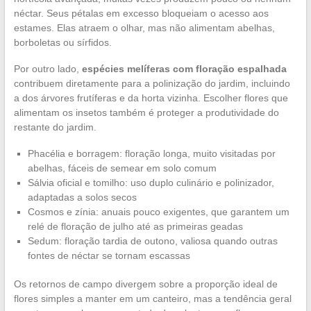
néctar. Seus pétalas em excesso bloqueiam o acesso aos
estames. Elas atraem o olhar, mas não alimentam abelhas,
borboletas ou sírfidos.
Por outro lado,
espécies melíferas com floração espalhada
contribuem diretamente para a polinização do jardim, incluindo
a dos árvores frutíferas e da horta vizinha. Escolher flores que
alimentam os insetos também é proteger a produtividade do
restante do jardim.
Phacélia e borragem: floração longa, muito visitadas por
abelhas, fáceis de semear em solo comum
Sálvia oficial e tomilho: uso duplo culinário e polinizador,
adaptadas a solos secos
Cosmos e zínia: anuais pouco exigentes, que garantem um
relé de floração de julho até as primeiras geadas
Sedum: floração tardia de outono, valiosa quando outras
fontes de néctar se tornam escassas
Os retornos de campo divergem sobre a proporção ideal de
flores simples a manter em um canteiro, mas a tendência geral